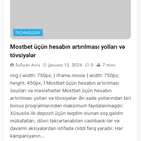
TECHNOLOGY
Mostbet üçün hesabın artırılması yolları və
tövsiyələr
Sufiyan Anis
January 13, 2024
0
7 mins
img { width: 750px; } iframe.movie { width: 750px;
height: 450px; } Mostbet üçün hesabın artırılması
üsulları və məsləhətlər Mostbet üçün hesabın
artırılması yolları və tövsiyələr Ən sadə yollarından biri
bonus proqramlarından maksimum faydalanmaqdır.
Xüsusilə ilk depozit üçün təqdim olunan xoş gəldin
mükafatları, dövri təkrarlanabilən cashback-lər və
davamlı aksiyalardan istifadə ciddi fərq yaradır. Hər
kampaniyanın…