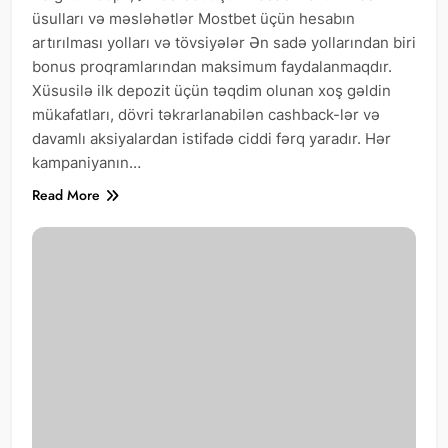
üsulları və məsləhətlər Mostbet üçün hesabın
artırılması yolları və tövsiyələr Ən sadə yollarından biri
bonus proqramlarından maksimum faydalanmaqdır.
Xüsusilə ilk depozit üçün təqdim olunan xoş gəldin
mükafatları, dövri təkrarlanabilən cashback-lər və
davamlı aksiyalardan istifadə ciddi fərq yaradır. Hər
kampaniyanın…
Read More