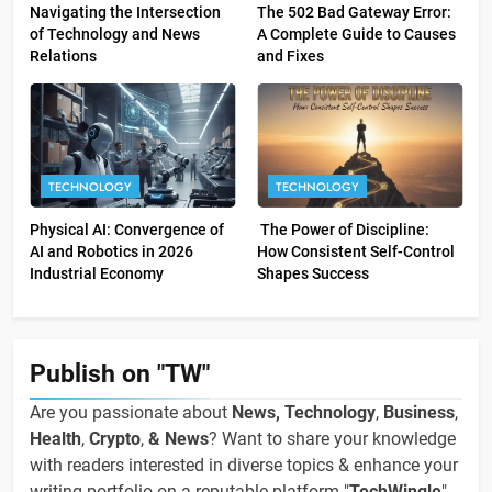
Navigating the Intersection
The 502 Bad Gateway Error:
of Technology and News
A Complete Guide to Causes
Relations
and Fixes
TECHNOLOGY
TECHNOLOGY
Physical AI: Convergence of
The Power of Discipline:
AI and Robotics in 2026
How Consistent Self-Control
Industrial Economy
Shapes Success
Publish on "TW"
Are you passionate about
News, Technology
,
Business
,
Health
,
Crypto
,
& News
? Want to share your knowledge
with readers interested in diverse topics & enhance your
writing portfolio on a reputable platform "
TechWingle
"