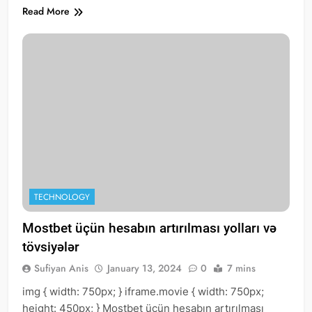
Read More
TECHNOLOGY
Mostbet üçün hesabın artırılması yolları və
tövsiyələr
Sufiyan Anis
January 13, 2024
0
7 mins
img { width: 750px; } iframe.movie { width: 750px;
height: 450px; } Mostbet üçün hesabın artırılması